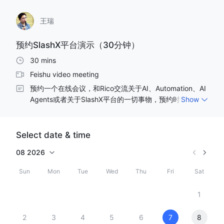
王瑞
预约SlashX平台演示（30分钟）
30 mins
Feishu video meeting
预约一个在线会议，和Rico交流关于AI、Automation、AI 
Agents或者关于SlashX平台的一切事物，预约时请填写具
Show
体事由，谢谢！
Select date & time
08
2026
Sun
Mon
Tue
Wed
Thu
Fri
Sat
1
2
3
4
5
6
7
8